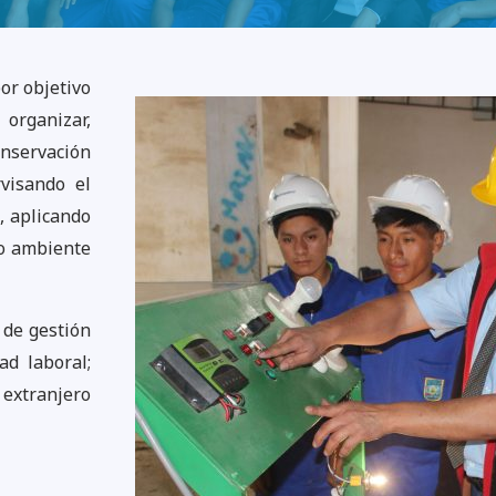
or objetivo
organizar,
onservación
visando el
, aplicando
io ambiente
 de gestión
d laboral;
l extranjero