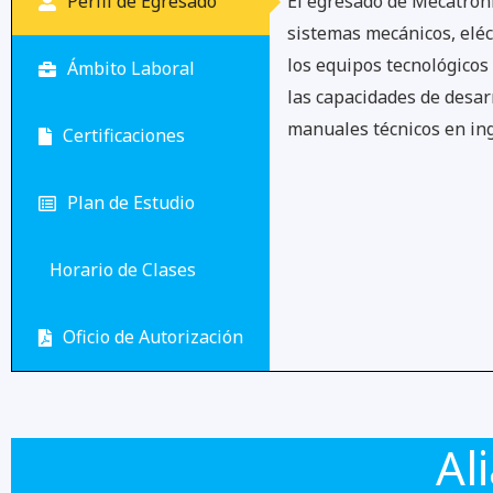
Perfil de Egresado
El egresado de Mecatróni
sistemas mecánicos, eléc
los equipos tecnológicos
Ámbito Laboral
las capacidades de desar
manuales técnicos en ing
Certificaciones
Plan de Estudio
Horario de Clases
Oficio de Autorización
Al