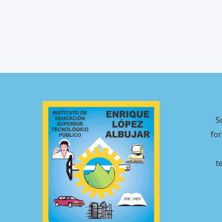
S
fo
t