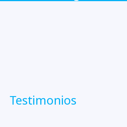
Testimonios
 La he elegido por vocación y porque me permite aprender todo lo r