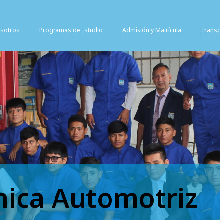
sotros
Programas de Estudio
Admisión y Matrícula
Transp
ica Automotriz